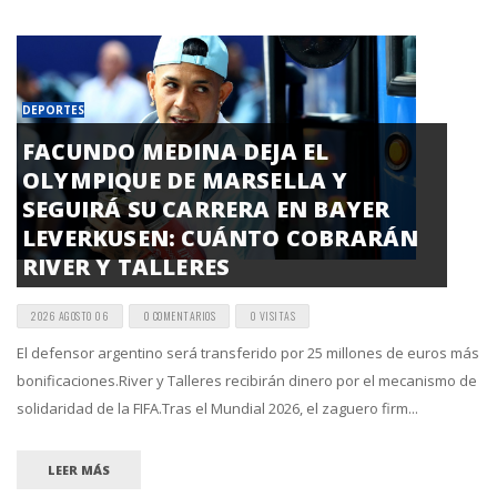
DEPORTES
FACUNDO MEDINA DEJA EL
OLYMPIQUE DE MARSELLA Y
SEGUIRÁ SU CARRERA EN BAYER
LEVERKUSEN: CUÁNTO COBRARÁN
RIVER Y TALLERES
2026 AGOSTO 06
0 COMENTARIOS
0 VISITAS
El defensor argentino será transferido por 25 millones de euros más
bonificaciones.River y Talleres recibirán dinero por el mecanismo de
solidaridad de la FIFA.Tras el Mundial 2026, el zaguero firm...
LEER MÁS