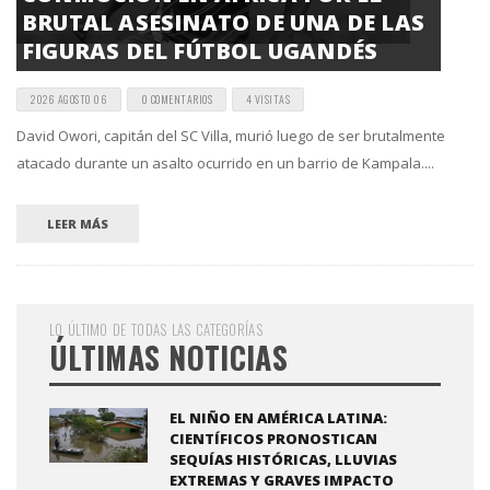
BRUTAL ASESINATO DE UNA DE LAS
FIGURAS DEL FÚTBOL UGANDÉS
2026 AGOSTO 06
0 COMENTARIOS
4 VISITAS
David Owori, capitán del SC Villa, murió luego de ser brutalmente
atacado durante un asalto ocurrido en un barrio de Kampala....
LEER MÁS
LO ÚLTIMO DE TODAS LAS CATEGORÍAS
ÚLTIMAS NOTICIAS
EL NIÑO EN AMÉRICA LATINA:
CIENTÍFICOS PRONOSTICAN
SEQUÍAS HISTÓRICAS, LLUVIAS
EXTREMAS Y GRAVES IMPACTO