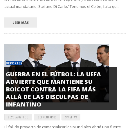
actual mandatario, Stefano Di Carlo."Tenemos el Colón, falta qu...
LEER MÁS
DEPORTES
GUERRA EN EL FÚTBOL: LA UEFA
ADVIERTE QUE MANTIENE SU
BOICOT CONTRA LA FIFA MÁS
ALLÁ DE LAS DISCULPAS DE
INFANTINO
2026 AGOSTO 06
0 COMENTARIOS
3 VISITAS
El fallido proyecto de comercializar los Mundiales abrió una fuerte