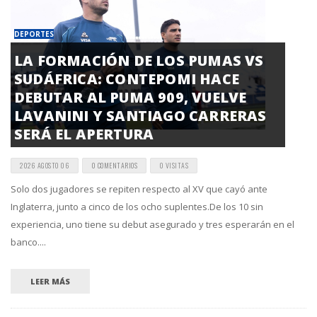
DEPORTES
LA FORMACIÓN DE LOS PUMAS VS
SUDÁFRICA: CONTEPOMI HACE
DEBUTAR AL PUMA 909, VUELVE
LAVANINI Y SANTIAGO CARRERAS
SERÁ EL APERTURA
2026 AGOSTO 06
0 COMENTARIOS
0 VISITAS
Solo dos jugadores se repiten respecto al XV que cayó ante
Inglaterra, junto a cinco de los ocho suplentes.De los 10 sin
experiencia, uno tiene su debut asegurado y tres esperarán en el
banco....
LEER MÁS