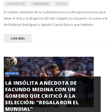
2026 AGOSTO 06
0 COMENTARIOS
3 VISITAS
El volante campeón de la Sudamericana y la Recopa presiona para
dejar el club y la dirigencia decidió colgarlo.Su situación se suma a la
de Baltasar Rodríguez y Agustín García Basso que también...
LEER MÁS
DEPORTES
LA INSÓLITA ANÉCDOTA DE
FACUNDO MEDINA CON UN
GOMERO QUE CRITICÓ A LA
SELECCIÓN: "REGALARON EL
MUNDIAL"