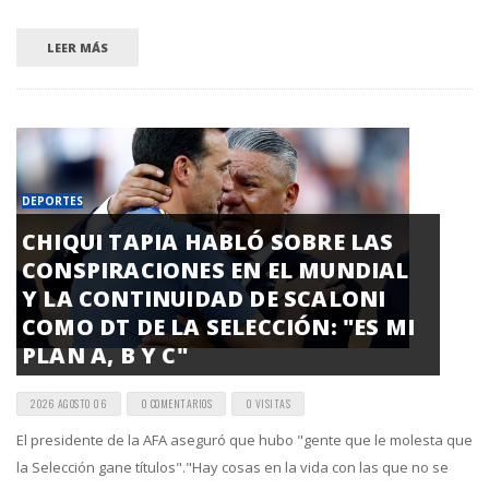
LEER MÁS
DEPORTES
CHIQUI TAPIA HABLÓ SOBRE LAS
CONSPIRACIONES EN EL MUNDIAL
Y LA CONTINUIDAD DE SCALONI
COMO DT DE LA SELECCIÓN: "ES MI
PLAN A, B Y C"
2026 AGOSTO 06
0 COMENTARIOS
0 VISITAS
El presidente de la AFA aseguró que hubo "gente que le molesta que
la Selección gane títulos"."Hay cosas en la vida con las que no se