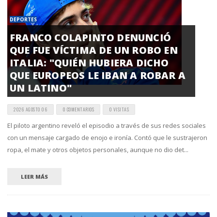
DEPORTES
FRANCO COLAPINTO DENUNCIÓ
QUE FUE VÍCTIMA DE UN ROBO EN
ITALIA: "QUIÉN HUBIERA DICHO
QUE EUROPEOS LE IBAN A ROBAR A
UN LATINO"
2026 AGOSTO 06
0 COMENTARIOS
0 VISITAS
El piloto argentino reveló el episodio a través de sus redes sociales
con un mensaje cargado de enojo e ironía. Contó que le sustrajeron
ropa, el mate y otros objetos personales, aunque no dio det...
LEER MÁS