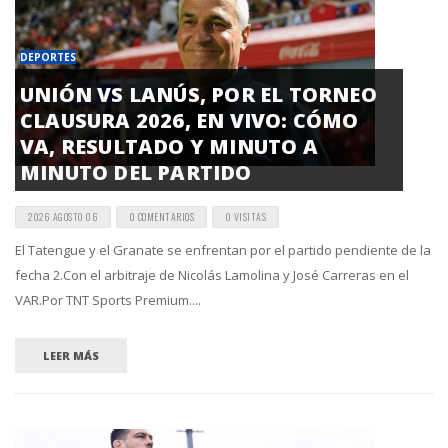
DEPORTES
UNIÓN VS LANÚS, POR EL TORNEO
CLAUSURA 2026, EN VIVO: CÓMO
VA, RESULTADO Y MINUTO A
MINUTO DEL PARTIDO
2026 AGOSTO 06
0 COMENTARIOS
0 VISITAS
El Tatengue y el Granate se enfrentan por el partido pendiente de la
fecha 2.Con el arbitraje de Nicolás Lamolina y José Carreras en el
VAR.Por TNT Sports Premium....
LEER MÁS