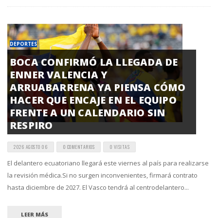
DEPORTES
BOCA CONFIRMÓ LA LLEGADA DE
ENNER VALENCIA Y
ARRUABARRENA YA PIENSA CÓMO
HACER QUE ENCAJE EN EL EQUIPO
FRENTE A UN CALENDARIO SIN
RESPIRO
2026 AGOSTO 06
0 COMENTARIOS
0 VISITAS
El delantero ecuatoriano llegará este viernes al país para realizarse
la revisión médica.Si no surgen inconvenientes, firmará contrato
hasta diciembre de 2027. El Vasco tendrá al centrodelantero...
LEER MÁS