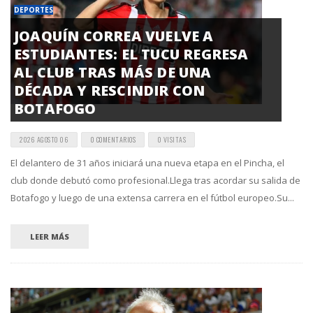
DEPORTES
JOAQUÍN CORREA VUELVE A
ESTUDIANTES: EL TUCU REGRESA
AL CLUB TRAS MÁS DE UNA
DÉCADA Y RESCINDIR CON
BOTAFOGO
2026 AGOSTO 06
0 COMENTARIOS
0 VISITAS
El delantero de 31 años iniciará una nueva etapa en el Pincha, el
club donde debutó como profesional.Llega tras acordar su salida de
Botafogo y luego de una extensa carrera en el fútbol europeo.Su...
LEER MÁS