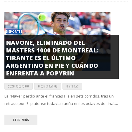
DEPORTES
NAVONE, ELIMINADO DEL
MASTERS 1000 DE MONTREAL:
TIRANTE ES EL ÚLTIMO
ARGENTINO EN PIE Y CUÁNDO
ENFRENTA A POPYRIN
2026 AGOSTO 06
0 COMENTARIOS
0 VISITAS
La "Nave" perdió ante el francés Fils en sets corridos, tras un
retraso por .El platense todavía sueña en los octavos de final....
LEER MÁS