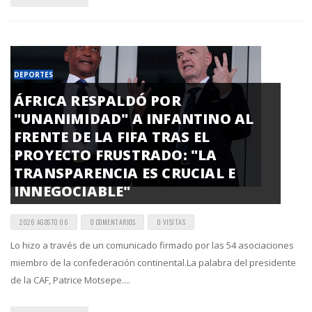
DEPORTES
ÁFRICA RESPALDÓ POR
"UNANIMIDAD" A INFANTINO AL
FRENTE DE LA FIFA TRAS EL
PROYECTO FRUSTRADO: "LA
TRANSPARENCIA ES CRUCIAL E
INNEGOCIABLE"
2026 AGOSTO 06
0 COMENTARIOS
0 VISITAS
Lo hizo a través de un comunicado firmado por las 54 asociaciones
miembro de la confederación continental.La palabra del presidente
de la CAF, Patrice Motsepe....