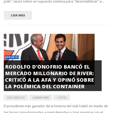
jode", lanzó sobre un supuesto sistema para "desestabilizar" a...
LEER MÁS
DEPORTES
RODOLFO D'ONOFRIO BANCÓ EL
MERCADO MILLONARIO DE RIVER:
CRITICÓ A LA AFA Y OPINÓ SOBRE
LA POLÉMICA DEL CONTAINER
2026 AGOSTO 06
0 COMENTARIOS
1 VISITAS
El presidente más ganador de la historia del club habló en medio de
las horas convulsionadas a nivel deportivo y tras reunirse con el