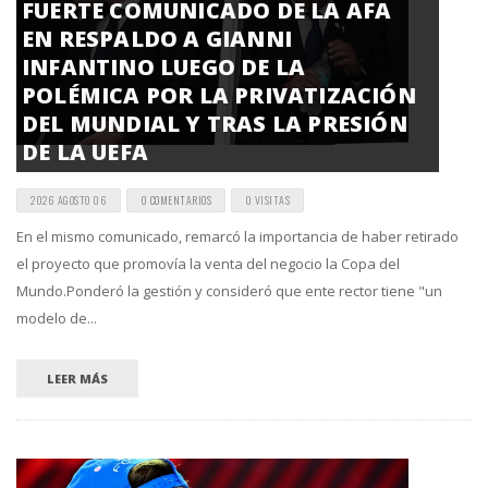
FUERTE COMUNICADO DE LA AFA
EN RESPALDO A GIANNI
INFANTINO LUEGO DE LA
POLÉMICA POR LA PRIVATIZACIÓN
DEL MUNDIAL Y TRAS LA PRESIÓN
DE LA UEFA
2026 AGOSTO 06
0 COMENTARIOS
0 VISITAS
En el mismo comunicado, remarcó la importancia de haber retirado
el proyecto que promovía la venta del negocio la Copa del
Mundo.Ponderó la gestión y consideró que ente rector tiene "un
modelo de...
LEER MÁS