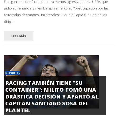
El organismo tomó una postura menos agresiva que la UEFA, que
pidió su renuncia.Sin embargo, remarcó su "preocupación por las
reiteradas decisiones unilaterales".Claudio Tapia fue uno de los
dirig...
LEER MÁS
DEPORTES
RACING TAMBIÉN TIENE "SU
CONTAINER": MILITO TOMÓ UNA
DRÁSTICA DECISIÓN Y APARTÓ AL
CAPITÁN SANTIAGO SOSA DEL
PLANTEL