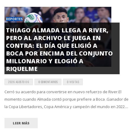
DEPORTES
THIAGO ALMADA LLEGA A RIVER,
PERO AL ARCHIVO LE JUEGA EN
CONTRA: EL DÍA QUE ELIGIÓ A
BOCA POR ENCIMA DEL CONJUNTO
MILLONARIO Y ELOGIÓ A
RIQUELME
2026 AGOSTO 06
0 COMENTARIOS
0 VISITAS
Cerró su acuerdo para convertirse en nuevo refuerzo de River.El
momento cuando Almada contó porque prefiere a Boca .Ganador de
la Copa Libertadores, Copa América y campeón del mundo en 2022....
LEER MÁS