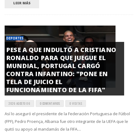
LEER MÁS
DEPORTES
PESE A QUE INDULTÓ A CRISTIANO
RONALDO PARA QUE JUEGUE EL
MUNDIAL, PORTUGAL CARGÓ
CONTRA INFANTINO: "PONE EN
TELA DE JUICIO EL
FUNCIONAMIENTO DE LA FIFA"
2026 AGOSTO 06
0 COMENTARIOS
0 VISITAS
Así lo aseguró el presidente de la Federación Portuguesa de Fútbol
(FPF), Pedro Proença, Albania fue otro integrante de la UEFA que le
quitó su apoyo al mandamás de la FIFA....