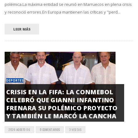
polémica.La máxima entidad se reunió en Marruecos en plena crisis
y reconoció errores.En Europa mantienen las críticas y "perd...
LEER MÁS
DEPORTES
CRISIS EN LA FIFA: LA CONMEBOL
CELEBRÓ QUE GIANNI INFANTINO
FRENARA SU POLÉMICO PROYECTO
Y TAMBIÉN LE MARCÓ LA CANCHA
2026 AGOSTO 06
0 COMENTARIOS
3 VISITAS